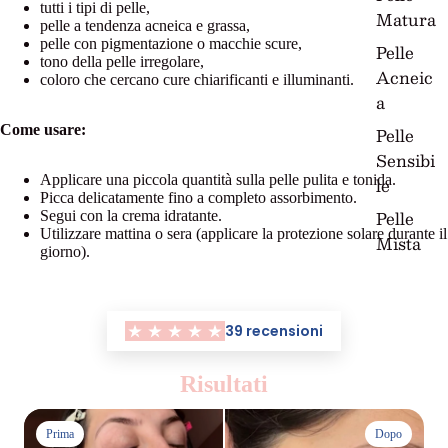
tutti i tipi di pelle,
Matura
pelle a tendenza acneica e grassa,
pelle con pigmentazione o macchie scure,
Pelle
tono della pelle irregolare,
Acneic
coloro che cercano cure chiarificanti e illuminanti.
a
Come usare:
Pelle
Sensibi
Applicare una piccola quantità sulla pelle pulita e tonida.
le
Picca delicatamente fino a completo assorbimento.
Pelle
Segui con la crema idratante.
Utilizzare mattina o sera (applicare la protezione solare durante il
Mista
giorno).
39 recensioni
Risultati
Prima
Dopo