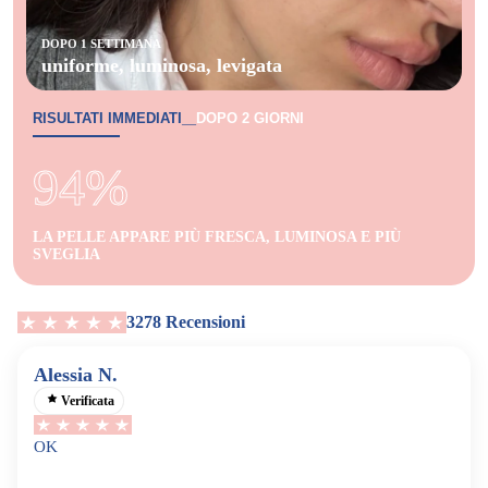
DOPO 1 SETTIMANA
uniforme, luminosa, levigata
RISULTATI IMMEDIATI
DOPO 2 GIORNI
—
94%
LA PELLE APPARE PIÙ FRESCA, LUMINOSA E PIÙ
SVEGLIA
3278 Recensioni
Alessia N.
Verificata
OK