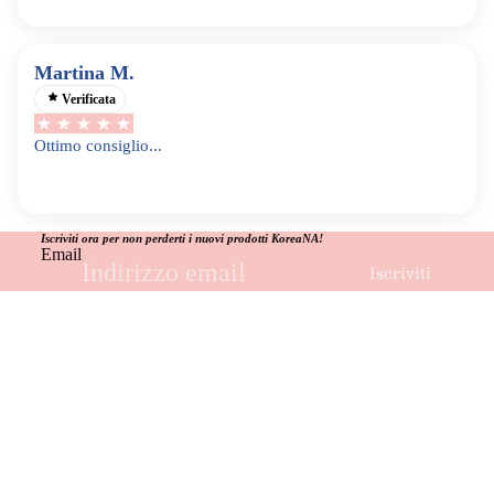
Martina M.
Verificata
Ottimo consiglio...
Iscriviti ora per non perderti i nuovi prodotti KoreaNA!
Email
Iscriviti
GIULIANA CEGLIE
P.IVA: 01896800628
€25,00
VIA FLORENZIO TELESINO 18, 82037 - TELESE
TERME (BN)
Instagram
Tiktok
Informativa sulla privacy
© 2026
KoreaNA