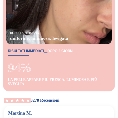
DOPO 1 SETTIMANA
uniforme, luminosa, levigata
RISULTATI IMMEDIATI
DOPO 2 GIORNI
—
94%
LA PELLE APPARE PIÙ FRESCA, LUMINOSA E PIÙ
SVEGLIA
3278 Recensioni
Martina M.