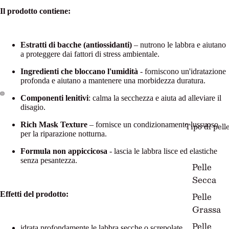
Il prodotto contiene:
Estratti di bacche (antiossidanti)
– nutrono le labbra e aiutano
a proteggere dai fattori di stress ambientale.
Ingredienti che bloccano l'umidità
- forniscono un'idratazione
profonda e aiutano a mantenere una morbidezza duratura.
Componenti lenitivi
: calma la secchezza e aiuta ad alleviare il
disagio.
Rich Mask Texture
– fornisce un condizionamento lussuoso
Tipo di pell
per la riparazione notturna.
Formula non appiccicosa
- lascia le labbra lisce ed elastiche
senza pesantezza.
Pelle
Secca
Pelle
Effetti del prodotto:
Grassa
Pelle
idrata profondamente le labbra secche o screpolate,