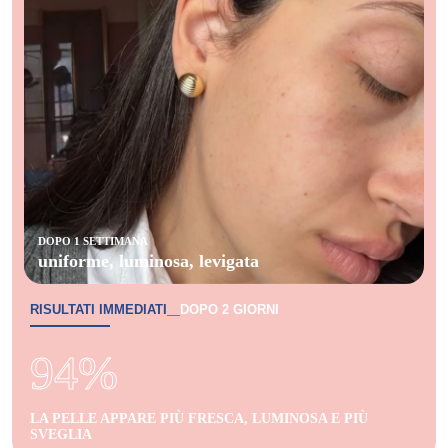
DOPO 1 SETTIMANA
uniforme, luminosa, levigata
RISULTATI IMMEDIATI
DOPO 2 GIORNI
—
94%
LA PELLE APPARE PIÙ FRESCA, LUMINOSA E PIÙ
SVEGLIA