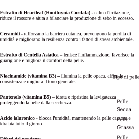
Estratto di Heartleaf (Houttuynia Cordata)
- calma l'irritazione,
riduce il rossore e aiuta a bilanciare la produzione di sebo in eccesso.
Ceramidi
- rafforzano la barriera cutanea, prevengono la perdita di
umidità e migliorano la resilienza contro i fattori di stress ambientale.
Estratto di Centella Asiatica
– lenisce l'infiammazione, favorisce la
guarigione e migliora il comfort della pelle.
Tipo di pell
Niacinamide (vitamina B3)
– illumina la pelle opaca, affina la
consistenza e migliora il tono generale.
Pantenolo (vitamina B5)
– idrata e ripristina la levigatezza
Pelle
proteggendo la pelle dalla secchezza.
Secca
Pelle
Acido ialuronico
- blocca l'umidità, mantenendo la pelle carnosa e
idratata tutto il giorno.
Grassa
Pelle