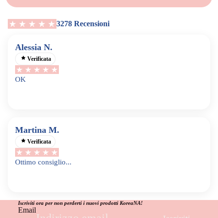
3278 Recensioni
Alessia N.
Verificata
OK
Martina M.
Verificata
Ottimo consiglio...
Iscriviti ora per non perderti i nuovi prodotti KoreaNA!
Email