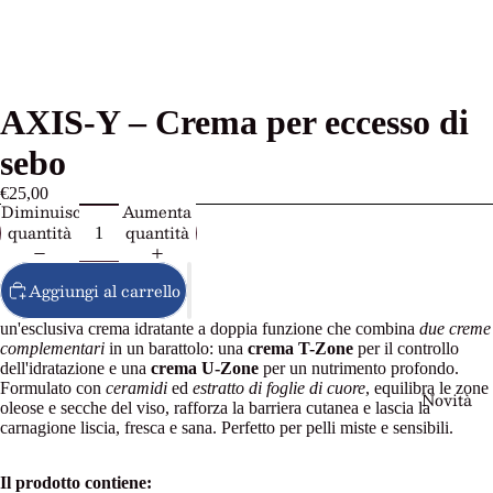
AXIS-Y – Crema per eccesso di
sebo
€25,00
Diminuisci
Aumenta
quantità
quantità
Aggiungi al carrello
un'esclusiva crema idratante a doppia funzione che combina
due creme
complementari
in un barattolo: una
crema T-Zone
per il controllo
dell'idratazione e una
crema U-Zone
per un nutrimento profondo.
Formulato con
ceramidi
ed
estratto di foglie di cuore
, equilibra le zone
Novità
oleose e secche del viso, rafforza la barriera cutanea e lascia la
carnagione liscia, fresca e sana. Perfetto per pelli miste e sensibili.
Il prodotto contiene: